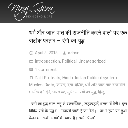
धर्म और जात-पात की राजनीति करने वालो पर एक
सटीक प्रहार – रंगो का युद्ध
April 3, 2018
admin
Introspection
,
Political
,
Uncategorized
1 comment
Dalit Protests
,
Hindu
,
Indian Political system
,
Muslim
,
Riots
,
कविता
,
दंगा
,
दलित
,
धर्म और जात-पात राजनीति
धार्मिक दंगे दंगे
,
भारत बंद
,
मुस्लिम
,
रंगो का युद्ध
,
हिन्दू
रंगो का युद्ध लाल लहू से रक्तरंजित , लड़खड़ाई भारत माँ मेरी। इस
विविध रंगो के युद्ध में , निकली जाती है जां मेरी। कभी ‘हरा’ रंग हुआ 
बेलगाम , कभी ‘भगवे’ में उबाल है। कभी ‘पीला’…