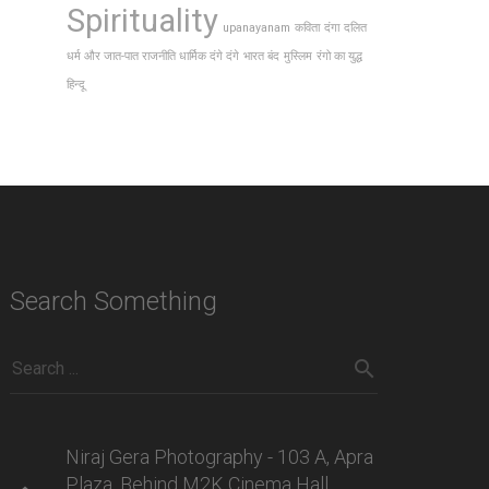
Spirituality
upanayanam
कविता
दंगा
दलित
धर्म और जात-पात राजनीति धार्मिक दंगे दंगे
भारत बंद
मुस्लिम
रंगो का युद्ध
हिन्दू
Search Something
Niraj Gera Photography - 103 A, Apra
Plaza, Behind M2K Cinema Hall,