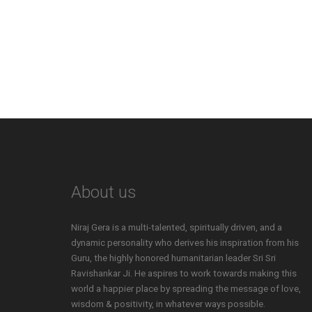
About us
Niraj Gera is a multi-talented, spiritually driven, and a
dynamic personality who derives his inspiration from his
Guru, the highly honored humanitarian leader Sri Sri
Ravishankar Ji. He aspires to work towards making this
world a happier place by spreading the message of love,
wisdom & positivity, in whatever ways possible.